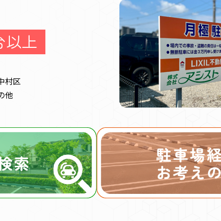
0台以上
中村区
の他