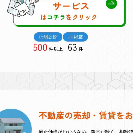
店舗公開
HP掲載
500
63
件以上
件
不動産の売却・賃貸を
適正価格がわからない、空室が続く、相続物件