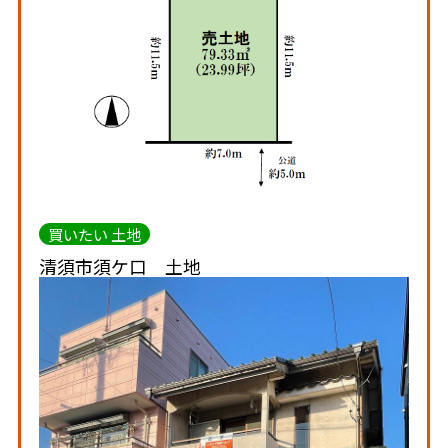
買いたい 土地
清須市須ケ口 土地