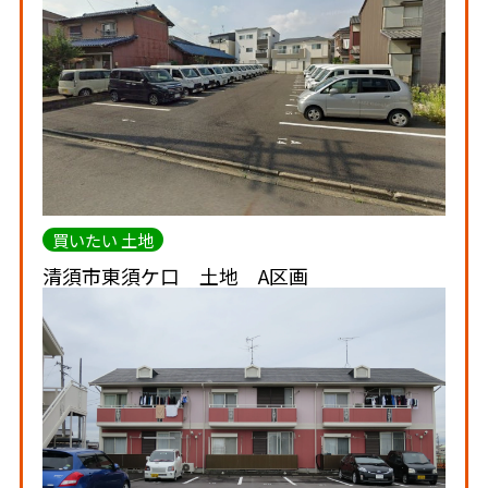
買いたい 土地
清須市東須ケ口 土地 A区画