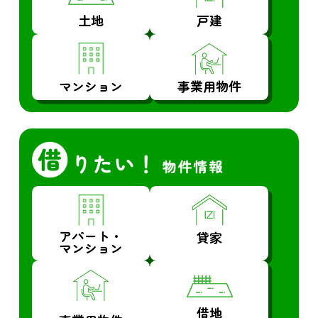
土地
戸建
マンション
事業用物件
アパート・
貸家
マンション
借地