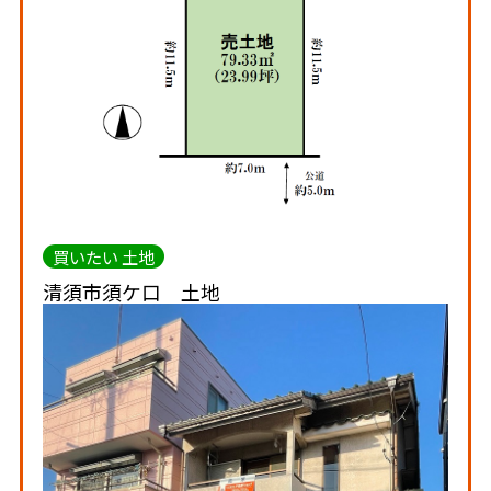
買いたい 土地
清須市須ケ口 土地