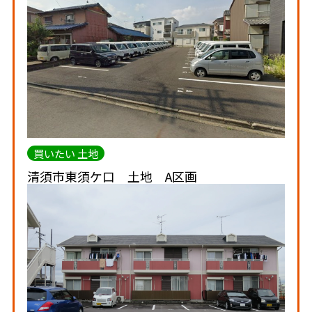
買いたい 土地
清須市東須ケ口 土地 A区画