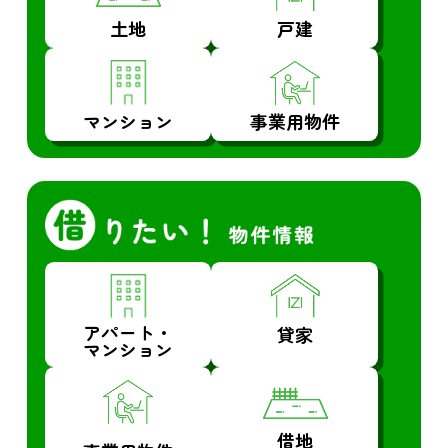
土地
戸建
マンション
事業用物件
アパート・
貸家
マンション
借地