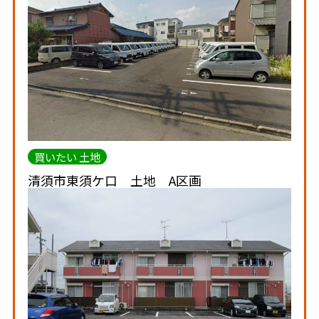
買いたい 土地
清須市東須ケ口 土地 A区画