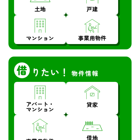
土地
戸建
マンション
事業用物件
アパート・
貸家
マンション
借地