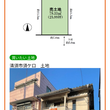
買いたい 土地
清須市須ケ口 土地