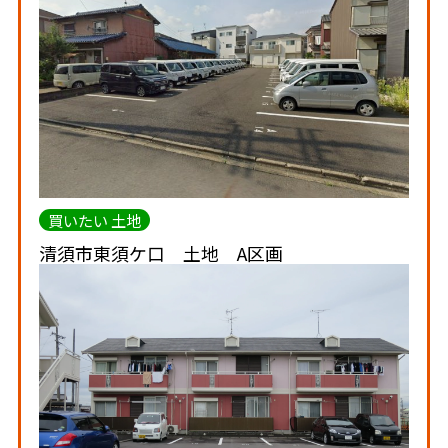
買いたい 土地
清須市東須ケ口 土地 A区画