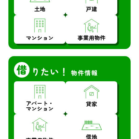
土地
戸建
マンション
事業用物件
アパート・
貸家
マンション
借地