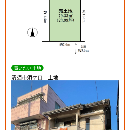
買いたい 土地
清須市須ケ口 土地