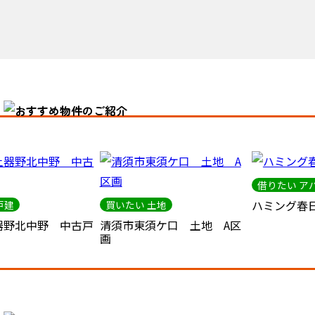
借りたい ア
ハミング春日
戸建
買いたい 土地
器野北中野 中古戸
清須市東須ケ口 土地 A区
画