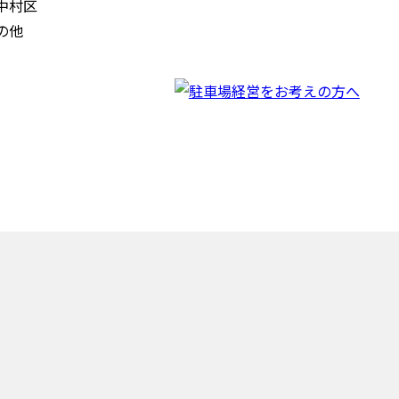
中村区
の他