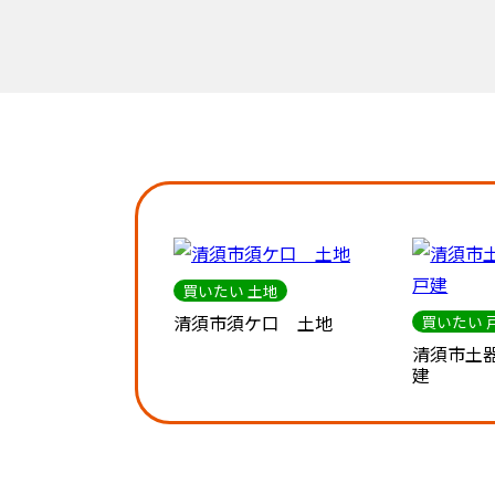
買いたい 土地
清須市須ケ口 土地
買いたい 
清須市土
建