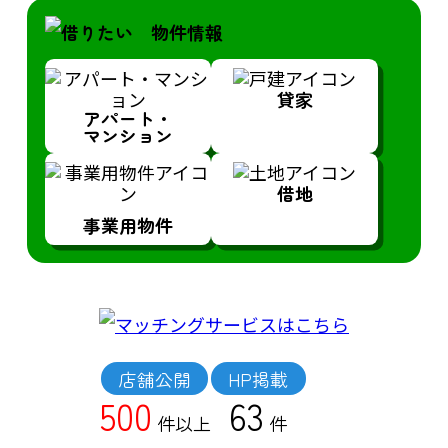
貸家
アパート・
マンション
借地
事業用物件
店舗公開
HP掲載
500
63
件以上
件