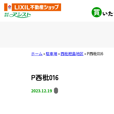
ホーム
»
駐車場
»
西枇杷島地区
»
P西枇016
P西枇016
2023.12.19